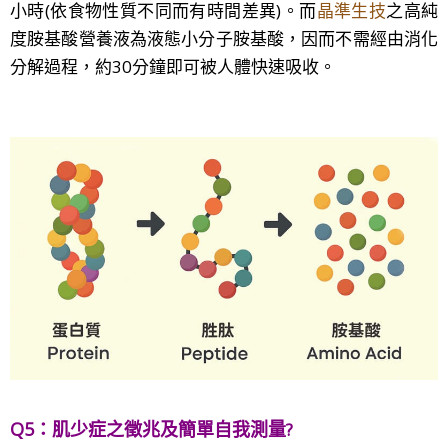
小時(依食物性質不同而有時間差異)。而
晶準生技
之高純
度胺基酸營養液為液態小分子
胺基酸
，因而不需經由消化
分解過程，約30分鐘即可被人體快速吸收。
Q5：
肌少症之徵兆及簡單自我測量
?