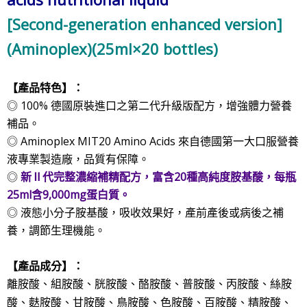
[Second-generation enhanced version]
(Aminoplex)
(25ml×20 bottles)
【
產品特色】：
◎ 100% 德國原裝進口之第二代升級版配方，增強體力營養
補品。
◎ Aminoplex MIT20 Amino Acids
來自德國第一大口服營養
液專業製造廠，品質有保障。
◎
新Ⅱ代完整濃縮補精配方，富含20種高純度胺基酸，每瓶
25ml含9,000mg蛋白質
。
◎ 液態小分子胺基酸，吸收效果好，
產前產後或病後之補
養，
調節生理機能
。
【
產品成分】：
離
胺
酸、組
胺酸
、
胱
胺酸
、
酪
胺酸
、
普
胺酸
、
丙
胺酸
、
絲
胺
酸
、
麩
胺酸
、
甘
胺酸
、
鳥
胺酸
、
色
胺酸
、
百
胺酸
、
精
胺酸
、