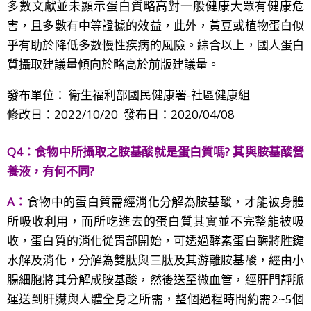
多數文獻並未顯示蛋白質略高對一般健康大眾有健康危
害，且多數有中等證據的效益，此外，黃豆或植物蛋白似
乎有助於降低多數慢性疾病的風險。綜合以上，國人蛋白
質攝取建議量傾向於略高於前版建議量。
發布單位： 衛生福利部國民健康署-社區健康組
修改日：2022/10/20 發布日：2020/04/08
Q4：
食物中所攝取之胺基酸就是蛋白質嗎? 其與胺基酸營
養液，有何不同?
A：
食物中的蛋白質需經消化分解為胺基酸，才能被身體
所吸收利用，而所吃進去的蛋白質其實並不完整能被吸
收，蛋白質的消化從胃部開始，可透過酵素蛋白酶將胜鍵
水解及消化，分解為雙肽與三肽及其游離胺基酸，經由小
腸細胞將其分解成胺基酸，然後送至微血管，經肝門靜脈
運送到肝臟與人體全身之所需，整個過程時間約需2~5個