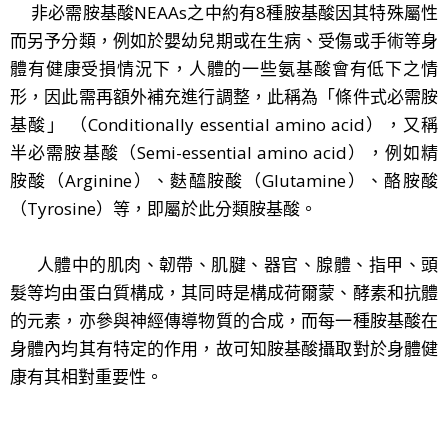
​非必需胺基酸NEAAs之中約有8種胺基酸因其特殊屬性
而另予分類，例如於嬰幼兒期或在生病、受傷或手術等身
體有健康受損情況下，人體的一些氨基酸會有低下之情
形，因此需再額外補充進行調整，此稱為「條件式必需胺
基酸」 （Conditionally essential amino acid），又稱
半必需胺基酸（Semi-essential amino acid），例如精
胺酸（Arginine）、麩醯胺酸（Glutamine）、酪胺酸
（Tyrosine）等，即屬於此分類胺基酸。
人體中的肌肉、韌帶、肌腱、器官、腺體、指甲、頭
髮等均由蛋白質構成，其同時是構成荷爾蒙、酵素和抗體
的元素，亦參與神經傳導物質的合成，而每一種胺基酸在
身體內均其有特定的作用，故可知胺基酸攝取對於身體健
康有其相對重要性。