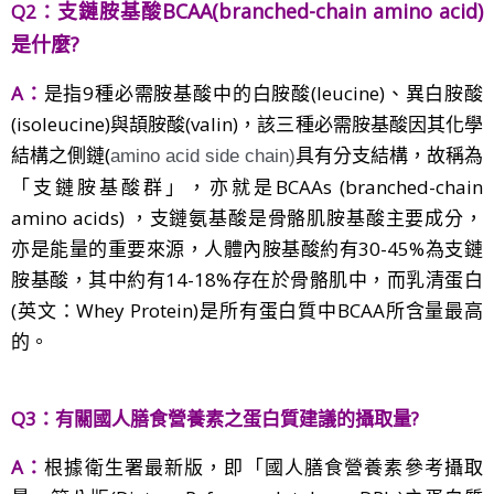
支鏈胺基酸BCAA(branched-chain amino acid)
Q2：
是什麼
?
A：
是指9種必需胺基酸中的白胺酸(leucine)、異白胺酸
(isoleucine)與頡胺酸(valin)
，該三種必需胺基酸因其化學
結構之
側鏈(
具有分支
結構
，
故稱為
amino acid side chain)
「支鏈胺基酸群」，亦就是BCAAs (branched-chain
amino acids) ，支鏈氨基酸是骨骼肌胺基酸主要成分，
亦是能量的重要來源，人體內胺基酸約有30-45%為支鏈
胺基酸，其中約有14-18%存在於骨骼肌中，而乳清蛋白
(英文：Whey Protein)
是所有蛋白質中BCAA所含量最高
的。
Q3：有關國人膳食營養素之蛋白質建議的攝取量?
A：
根據衛生署最新版，即「國人膳食營養素參考攝取