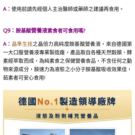
A：
使用前請先經個人主治醫師或藥師之建議再食用。
Q9：
營養液
胺基酸
素食者可食用嗎?
A：
晶準生技
之
晶倍力
高純度
胺基酸營養液，來自德國第
一大口服營養液專業製造廠，產品取自各種
天然
穀類、酵
素經
萃取
而成
，為純素食之
保健營養食
品
，
不含任何之動
物來源成分，
胺速力為
液態之小分子胺基酸吸收效果佳，
茹素者可安心食用
!