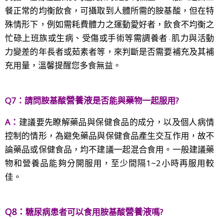
餐正常的均衡飲食，可攝取到人體所需的胺基酸，但在特
殊情形下，例如需耗費體力之運動愛好者，飲食不均衡之
忙碌上班族或生病、受傷或手術等需調養者
肌力與活動
、
力變差的年長者或茹素者等，來判斷是否需要補充及其補
充用量，溫馨提醒您多食無益。
營養液
Q7：請問胺基酸
是否能與藥物一起服用?
A：
建議要先瞭解藥品與保健食品的成分，以及個人病情
控制的情形，為避免藥品與保健食品產生交互作用，故不
論藥品或保健食品，均不建議一起混合食用。一般建議藥
物和營養品能夠分開服用，至少間隔1~2小時再服用較
佳。
Q8：
營養液
糖尿病患者可以食用胺基酸
嗎
?