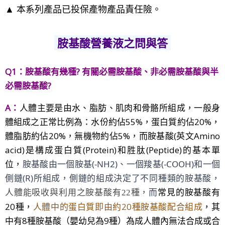
▲ 本系列產品已投保產物產品責任險。
胺基酸營養液之問與答
Q1：
胺基酸有幾種?
有關
必需
胺基酸、非必需胺基酸與半
必需
胺基酸
?
A：
人體主要是由水、脂肪、肌肉和骨骼所組成，一般身
體組成之正常比例為：水份約佔55%，蛋白質約佔20%，
體脂肪約佔20%，無機物約佔5%，
而胺基酸(英文Amino
acid)是構成蛋白質(Protein)和胜肽(Peptide)
的基本單
位，
胺基酸由一個胺基(-NH2)、一個羧基(-COOH)和一個
側鏈(R)所組成，側鏈的組成決定了不同種類的胺基酸，
而
常見的胺基酸有
人體能吸收與利用之胺基酸有
22
種，
20種，
人體中的蛋白質即由約20種胺基酸配合組成
，
其
中有8種胺基酸（嬰幼兒為9種）為成人體內無法合成或合