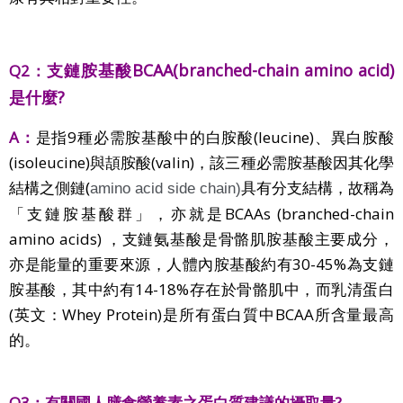
支鏈胺基酸BCAA(branched-chain amino acid)
Q2：
是什麼?
A：
是指9種必需胺基酸中的白胺酸(leucine)、異白胺酸
(isoleucine)與頡胺酸(valin)
，該三種必需胺基酸因其化學
結構之
側鏈(
具有分支
結構
，
故稱為
amino acid side chain)
「支鏈胺基酸群」，亦就是BCAAs (branched-chain
amino acids) ，支鏈氨基酸是骨骼肌胺基酸主要成分，
亦是能量的重要來源，人體內胺基酸約有30-45%為支鏈
胺基酸，其中約有14-18%存在於骨骼肌中，而乳清蛋白
(英文：Whey Protein)
是所有蛋白質中BCAA所含量最高
的。
Q3：有關國人膳食營養素之蛋白質建議的攝取量?