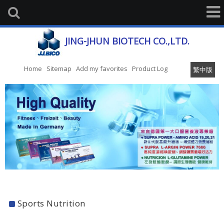
JING-JHUN BIOTECH CO.,LTD.
Home
Sitemap
Add my favorites
Product Log
繁中版
Sports Nutrition