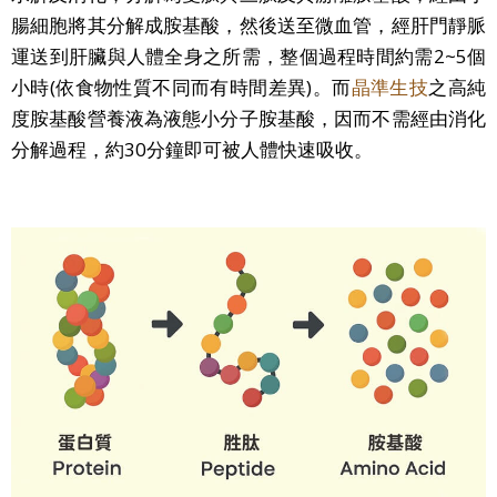
腸細胞將其分解成胺基酸，然後送至微血管，經肝門靜脈
運送到肝臟與人體全身之所需，整個過程時間約需2~5個
小時(依食物性質不同而有時間差異)。而
晶準生技
之
高純
度胺基酸營養液為液態小分子胺基酸，因而不需經由消化
分解過程，約30分鐘即可被人體快速吸收。