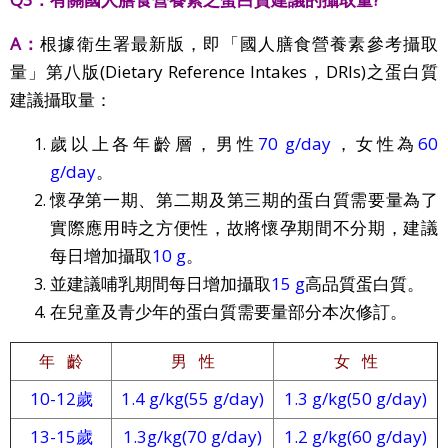
A：
根據衛生署最新版，即「國人膳食營養素參考攝取
量」第八版(Dietary Reference Intakes，DRIs)之蛋白質
建議攝取量：
歲以上各年齡層，男性
70 g/day
，女性為
60
g/day
。
懷孕第一期、第二期及第三期的蛋白質需要量為了
實際應用時之方便性，故將懷孕期間不分期，建議
每日增加攝取
10 g
。
並建議哺乳期間每日增加攝取
15 g
高品質蛋白質。
在兒童及青少年的蛋白質需要量部分本次修訂。
年 齡
男 性
女 性
10-12歲
1.4 g/kg(55 g/day)
1.3 g/kg(50 g/day)
13-15歲
1.3g/kg(70 g/day)
1.2 g/kg(60 g/day)