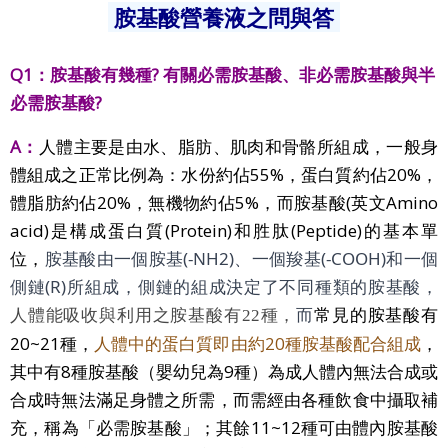
胺基酸營養液之問與答
Q1：
胺基酸有幾種?
有關
必需
胺基酸、非必需胺基酸與半
必需
胺基酸
?
A：
人體主要是由水、脂肪、肌肉和骨骼所組成，一般身
體組成之正常比例為：水份約佔55%，蛋白質約佔20%，
體脂肪約佔20%，無機物約佔5%，
而胺基酸(英文Amino
acid)是構成蛋白質(Protein)和胜肽(Peptide)
的基本單
位，
胺基酸由一個胺基(-NH2)、一個羧基(-COOH)和一個
側鏈(R)所組成，側鏈的組成決定了不同種類的胺基酸，
而
常見的胺基酸有
人體能吸收與利用之胺基酸有
22
種，
20~21種，
人體中的蛋白質即由約20種胺基酸配合組成
，
其中有8種胺基酸（嬰幼兒為9種）為成人體內無法合成或
合成時無法滿足身體之所需，而
需經由各種飲食中攝取補
充，稱為「必需胺基酸」；其餘11~12種可由體內胺基酸