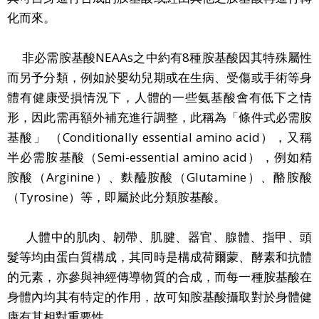
化而來。
​
非必需胺基酸NEAAs之中約有8種胺基酸因其特殊屬性
而另予分類，例如於嬰幼兒期或在生病、受傷或手術等身
體有健康受損情況下，人體的一些氨基酸會有低下之情
形，因此需再額外補充進行調整，此稱為「條件式必需胺
基酸」 （Conditionally essential amino acid），又稱
半必需胺基酸（Semi-essential amino acid），例如精
胺酸（Arginine）、麩醯胺酸（Glutamine）、酪胺酸
（Tyrosine）等，即屬於此分類胺基酸。
人體中的肌肉、韌帶、肌腱、器官、腺體、指甲、頭
髮等均由蛋白質構成，其同時是構成荷爾蒙、酵素和抗體
的元素，亦參與神經傳導物質的合成，而每一種胺基酸在
身體內均其有特定的作用，故可知胺基酸攝取對於身體健
康有其相對重要性。