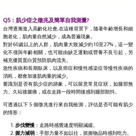
Q5：肌少症之徵兆及簡單自我測量
?
台灣逐漸進入高齡化社會,在這種背景下，隨著年齢增長和細
胞老化，肌肉量自然減少，成為普遍現象。
對於60歲以上的人群，肌肉量大致減少約10至27%，這一變
化不僅與年齡相關，也可能由缺乏運動或營養不良引起，另
補充優質蛋白質預防肌肉流失。
急性疾病和長期臥床，以及癌症和慢性感染症等慢性疾病的
消耗，都會加速肌肉量的減少。
要識別是否有肌少症的跡象，可以留意常見症狀，如腿部無
力、久站後腿痛，或在走路一段時間後感到腿部顫抖。
可透過以下 5 個徵兆進行來自我檢測，評估是否可能有肌少
的情形：
步伐變慢
：走路時感覺速度明顯減緩。
握力減弱
：手部力量不如以往，抓握物品時感到吃力。