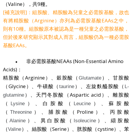
（Valine），共9種。
[補充說明]：組胺酸、精胺酸為兒童之必需胺基酸，故也
有將精胺酸（Arginine）亦列為必需胺基酸EAAs之中，
則有10種。組胺酸原本被認為是一種兒童之必需胺基酸，
但於後來研究顯示其對成人而言，組胺酸仍為一種必需胺
基酸EAAs。
非必需胺基酸NEAAs (Non-Essential Amino
●
Acids)：
精胺酸（Arginine）、穀胺酸（
）、甘胺酸
Glutamate
（Glycine）、牛磺酸（
）、左旋麩醯胺酸（
taurine
L-
）、天門冬胺酸（Aspartic acid）、離胺酸
glutamine
（
）、白胺酸（
）、蘇胺酸
Lysine
Leucine
（
）、脯胺酸（Proline）、丙胺酸
Threonine
（
）、異白胺酸（
）、纈胺酸
Alanine
Isoleucine
（
）、絲胺酸（Serine）、胱胺酸（cystine）、苯
Valine