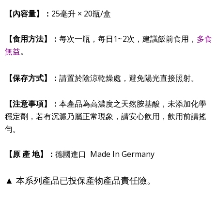
【內容量
】：
25毫升 × 20瓶/盒
【食用方法
】：
每次一瓶，每日1~2次，建議飯前食用，
多食
無益
。
【
保存方式
】：
請置於陰涼乾燥處，避免陽光直接照射。
【
注意事項
】：
本產品為高濃度之天然胺基酸
，未添加化學
穩定劑
，若有沉澱乃屬正常現象，請安心飲用，飲用前請搖
勻。
【原 產 地
】：
德國進口 Made In Germany
▲ 本系列產品已投保產物產品責任險。