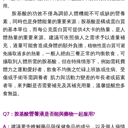
用。
胺基酸的功效不僅為調節人體機能不可或缺的營養
素，同時也是身體能量的重要來源
胺基酸是構成蛋白質
；
的基本單位，而每公克蛋白質可提供4大卡的熱量，是人
體熱量的重要來源。建議可依照個人之需求予以適量補
充，過量可能會造成身體的額外負擔
，植物性蛋白質可避
，一般人經由三餐正常的均衡飲食，可
免攝取過多的熱量
攝取到人體所需的胺基酸，但在特殊情形下，例如需耗費
體力之運動愛好者，飲食不均衡之忙碌上班族或生病、受
傷或手術等需調養者
肌力與活動力變差的年長者或茹素
、
者
等，來判斷是否需要補充及其補充用量
，溫馨提醒您多
食無益
。
營養液
Q7：胺基酸
是否能與藥物一起服用
?
A：
建議要先瞭解藥品與保健食品的成分，以及個人病情