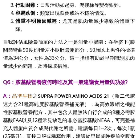
行動困難
：日常活動如起身、爬樓梯等變得艱難。
容易跌倒
：頻繁出現跌倒或站不穩的情況。
體重
不明原因減輕
：尤其是肌肉量減少導致的體重下
降。
自我評估風險最簡單的方法之一是測量小腿圍：在坐姿下(膝
關節彎曲90度)測量左小腿肚最粗部分，50歳以上男性的標準
値為34公分，女性為33公分。這一指標有助於早期識別肌肉
量減少的問題，及時採取措施。
Q6：胺基酸營養液
何時
吃及其
一般建議食用量與
功效
?
A：
晶準生技
之
（新二代胺
SUPRA POWER AMINO ACIDS 21
速力含21種高純度胺基酸營養補充液），為高效濃縮之機能
性胺基酸營養配方，其中包含人體無法自行合成的9種必需胺
基酸EAA以及12種常見缺乏的非必需胺基酸NEAA，可完整補
充人體蛋白質合成與代謝之所需
建議每日1~2次，每次1瓶
，
(25毫升)，直接口服或稀釋飲用，建議於早晨或晚餐前空腹食