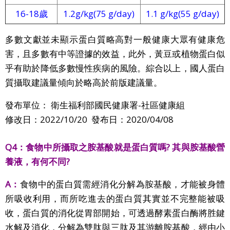
16-18歲
1.2g/kg(75 g/day)
1.1 g/kg(55 g/day)
多數文獻並未顯示蛋白質略高對一般健康大眾有健康危
害，且多數有中等證據的效益，此外，黃豆或植物蛋白似
乎有助於降低多數慢性疾病的風險。綜合以上，國人蛋白
質攝取建議量傾向於略高於前版建議量。
發布單位： 衛生福利部國民健康署-社區健康組
修改日：2022/10/20 發布日：2020/04/08
Q4：
食物中所攝取之胺基酸就是蛋白質嗎? 其與胺基酸營
養液，有何不同?
A：
食物中的蛋白質需經消化分解為胺基酸，才能被身體
所吸收利用，而所吃進去的蛋白質其實並不完整能被吸
收，蛋白質的消化從胃部開始，可透過酵素蛋白酶將胜鍵
水解及消化，分解為雙肽與三肽及其游離胺基酸，經由小