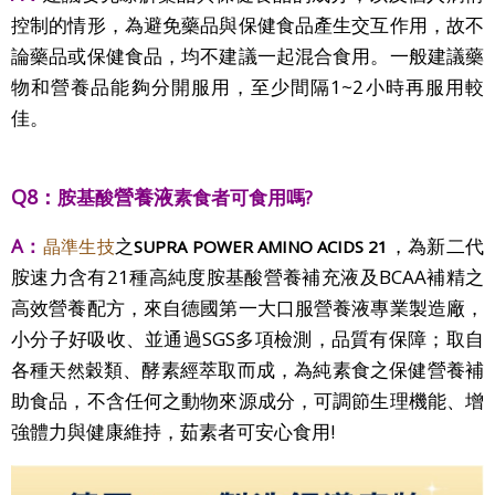
控制的情形，為避免藥品與保健食品產生交互作用，故不
論藥品或保健食品，均不建議一起混合食用。一般建議藥
物和營養品能夠分開服用，至少間隔1~2小時再服用較
佳。
Q8：
營養液
胺基酸
素食者可食用嗎
?
A：
之
，為新二代
晶準生技
SUPRA POWER AMINO ACIDS 21
胺速力含有21種高純度胺基酸營養補充液及BCAA補精之
高效營養配方，來自德國第一大口服營養液專業製造廠，
小分子好吸收、並通過SGS多項檢測，品質有保障；取自
各種
穀類、酵素經萃取而成，為純素食之保健營養補
天然
助食品，不含任何之動物來源成分，可調節生理機能、增
強體力與健康維持，茹素者可安心食用!