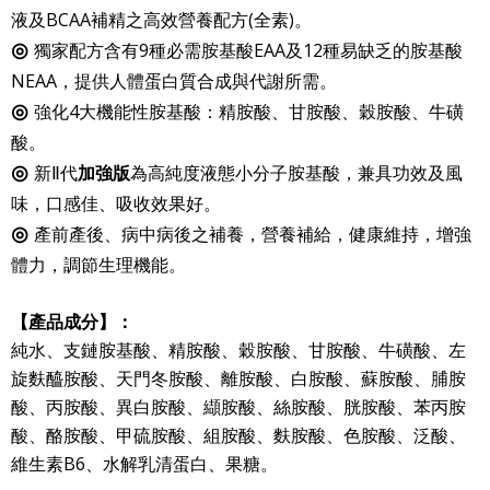
液及BCAA補精之高效營養配方(全素)。
獨家配方含有9種必需胺基酸EAA及12種易缺乏的胺基酸
◎
NEAA，提供人體蛋白質合成與代謝所需。
強化4大機能性胺基酸：精胺酸、甘胺酸、穀胺酸、牛磺
◎
酸。
新Ⅱ代
為
高純度液態小分子胺基酸，兼具功效及風
◎
加強版
味，口感佳、吸收效果好。
產前產後、病中病後之補養，營養補給，健康維持，
增強
◎
體力，調節生理機能。
【
產品成分】：
純水、
支鏈胺基酸、精胺酸、穀胺酸、甘胺酸、牛磺酸、左
旋麩醯胺酸、天門冬胺酸、離胺酸、白胺酸、蘇胺酸、脯胺
酸、丙胺酸、異白胺酸、纈胺酸、絲胺酸、胱胺酸、苯丙胺
酸、酪胺酸、甲硫胺酸、組胺酸、麩胺酸、色胺酸、
泛酸、
維生素B6、水解乳清蛋白、果糖
。