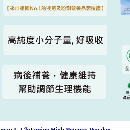
man L-Glutamine High Potency Powder 