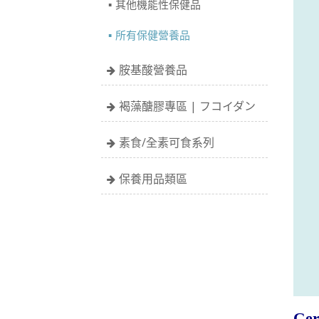
其他機能性保健品
所有保健營養品
胺基酸營養品
褐藻醣膠專區 | フコイダン
素食/全素可食系列
保養用品類區
Ger