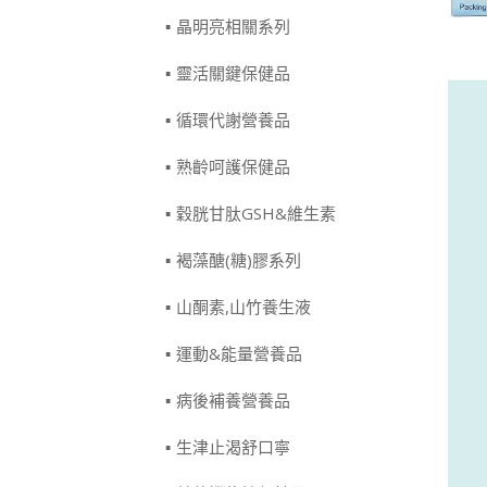
晶明亮相關系列
靈活關鍵保健品
循環代謝營養品
熟齡呵護保健品
穀胱甘肽GSH&維生素
褐藻醣(糖)膠系列
山酮素,山竹養生液
運動&能量營養品
病後補養營養品
生津止渴舒口寧