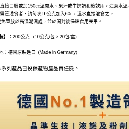
可直接口服或加150cc溫開水、果汁或牛奶調和後飲用，注意水溫
如需管灌食者，請每次10公克加入60c.c.溫水直接灌食之。
避免置放於高溫潮濕處，並於開封後儘速食用完畢。
×
裝】
：200公克 (10公克/包
20包/盒)
：德國原裝進口 (Made In Germany)
本系列產品已投保產物產品責任險。