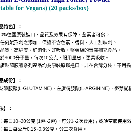
itable for Vegans) (
20 packs/box)

品特色】：
100%德國原裝進口，品質及效果有保障
，
。
全素者可食
無任何賦形劑之添加，保證不含色素、香料、人工甜味劑。
高品質、高純度、好消化、好吸收，醫藥級的營養補充食品。
介於3000分子量，每次10公克，服用量省，更易吸收。
左旋麩醯胺酸系列產品均為原裝原罐進口，非在台灣分裝，不用
品
成份】：
醯胺酸(L-GLUTAMINE)、左旋精胺酸(L-ARGININE)、麥芽糊精
法】：
：每日10~20公克 (1包~2包)，可分1~2次食用(早或晚空腹使用
：每日每公斤0.15~0.3公克，分三次食用。