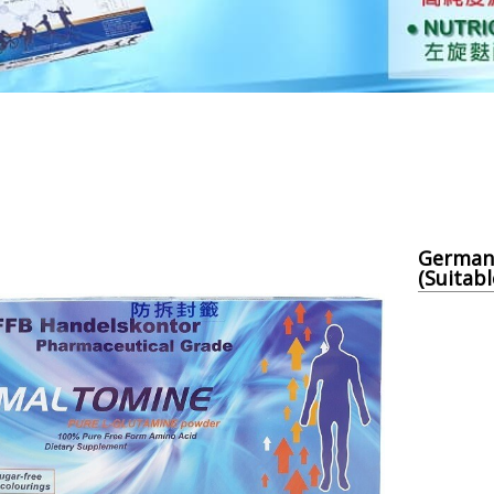
German 
(Suitabl