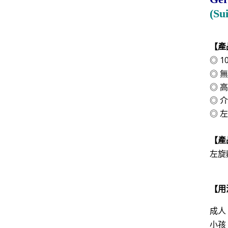
(Su
【產
◎ 
◎ 
◎ 
◎ 
◎ 
【
產
左旋麩
【用
成人
小孩