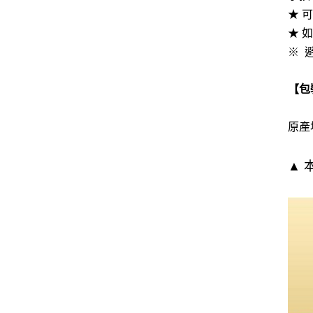
★ 
★ 
※ 
【包
原產地
▲