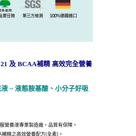
ids 21 及 BCAA補精 高效完全營養
充液
小分子好吸
~ 液態胺基酸、
服營養液專業製造廠，品質有保障。
A補精之高效營養配方(全素)。