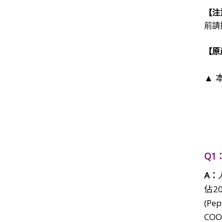
【
注
前請
【原
▲ 
Q1
A：
佔2
(P
COO