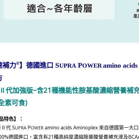
】
德國進口
®
速補力
S
P
amino ac
UPRA
OWER
方
代加強版~含21種機能性胺基酸濃縮營養補
Ⅱ
(全素可食)
品特色】：
新Ⅱ代
S
P
amino acids
Aminoplex
來自德國第一大口
UPRA
OWER
100%德國進口，富含有21種高純度濃縮胺基酸營養補充液及BCA