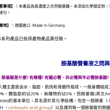
意事項
】：
本產品為高濃度之天然胺基酸
，未添加化學穩定劑
，
搖勻。
產地
】：
德國進口 Made In Germany
本系列產品已投保產物產品責任險。
胺基酸營養液之問與
：
胺基酸是什麼? 有幾種? 有關必需、非必需與半必需胺基酸
?
人體主要是由水、脂肪、肌肉和骨骼所組成，一般身體組成
0%，體脂肪約佔20%，無機物約佔5%，而胺基酸(英文Amino 
eptide)的基本單位，其名源於其化學結構，包含一個胺基（-N
H ，
carboxylic acid group
）以及連到每一個胺基酸的側鏈