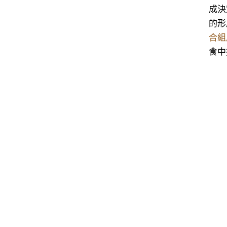
成決
的形
合組
食中