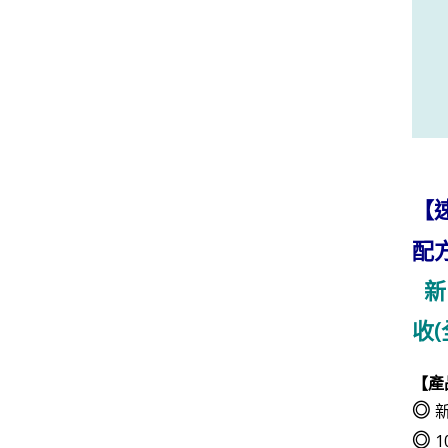
【
配
新
收
【
產
◎
◎