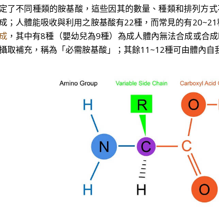
定了不同種類的胺基酸，這些因其的數量、種類和排列方式
成；人體能吸收與利用之胺基酸有22種，而常見的有20~21
成
，其中有8種（嬰幼兒為9種）為成人體內無法合成或合
攝取補充，稱為「必需胺基酸」；其餘11~12種可由體內