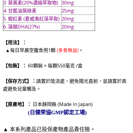
3. 葉黃素(20%濃縮萃取物)
30mg
4. 甘籃油葉綠素
25mg
5. 蝦紅素 (夏威夷紅藻萃取)
20mg
6. 藻類DHA(27%)
20mg
【用法】：
▲每日早晨空腹食用1顆
(多食無益)
。
【包裝】：
60顆裝
× 每顆550
毫克 /盒
【保存方式】：
請置於陰涼處，避免陽光直射，並請置於高
處避免兒童觸及。
【原產地
】：
日本靜岡縣 (Made In Japan)
(
日健荣協GMP認定工場)
▲
本系列產品已投保產物產品責任險。