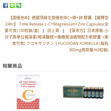
【諾維他®】德國頂級左旋維他命C+鎂+鋅 膠囊 【緩釋型
24hr】 Time Release L-C+Magnesium+Zinc Capsules(全
素可食) (30粒裝/盒)
|
回上頁
|
【藻沛方】日本原裝-小
分子高單位褐藻素(褐藻醣膠)+橄欖葉油植物配方軟膠囊~(素
食可食) フコキサンチン | FUCOIDAN FORMULA (每粒
300mg高劑量/60粒裝)
相關商品