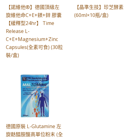
【諾維他®】德國頂級左
【晶準生技】珍芝酵素
旋維他命C+E+鎂+鋅 膠囊
(60ml×10瓶/盒)
【緩釋型24hr】 Time
Release L-
C+E+Magnesium+Zinc
Capsules(全素可食) (30粒
裝/盒)
德國原裝 L-Glutamine 左
旋麩醯胺酸高單位粉末 (全