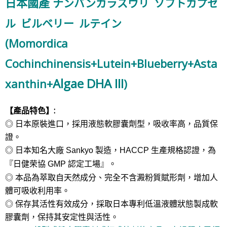
日本國產
ナンバンカラスウリ ソフトカプセ
ル ビルベリー ルテイン
(
Momordica
Cochinchinensis+
Lutein
+Blueberry
+Asta
Algae DHA III
xanthin+
)
【
產品特色】
:
◎ 日本原裝進口，採用液態軟膠囊劑型，吸收率高，品質保
證。
◎
日本知名大廠
製造，
生產規格認證，為
Sankyo
HACCP
『
日健荣協
認定工場
』。
GMP
◎ 本品為萃取自天然成分、完全不含澱粉質賦形劑，增加人
體可吸收利用率。
◎ 保存其活性有效成分，採取日本專利低溫液體狀態製成軟
膠囊劑，保持其安定性與活性。