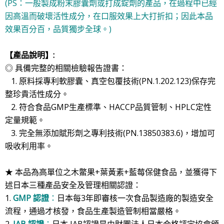
(PS：一般製成粉末膠囊劑或打成錠劑的產品，在過程中已經
因高溫而破壞活性成分，在口服效果上大打折扣；因此本品
效果百分百，品質獨步全球。)
【
產品說明】
:
◎ 具備完整的相關檢驗報告證書：
1. 原料採專利軟膠囊、真空包覆技術
(PN.1.202.123)
保存完
整珍貴活性成分。
2. 符合食品
GMP
生產標準、
HACCP
品質管制、
HPLC
定性
定量規範。
3. 完全無添加賦形劑之專利技術
(PN.13850383.6)，
增加可
吸收利用率。
★
本品為高單位之木鱉果+葉黃素+藍莓保健食品，並獲得下
述日本三種產品安全及管理相關認證：
1.
GMP 認證
：
日本每3年即審核一次食品製造廠的製造安全
流程，通過才核發，食品生產製造管制相當嚴格。