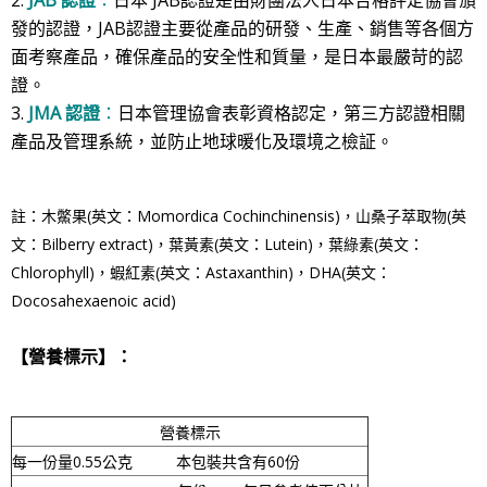
2.
JAB 認證
：
日本 JAB認證是由財團法人日本合格評定協會頒
發的認證，JAB認證主要從產品的研發、生產、銷售等各個方
面考察產品，確保產品的安全性和質量，是日本最嚴苛的認
證。
3.
JMA 認證
：
日本管理協會表彰資格認定，第三方認證相關
產品及管理系統，並防止地球暖化及環境之檢証。
註：
木鱉果(英文：Momordica Cochinchinensis)，山桑子萃取物(英
文：Bilberry extract)，葉黃素(英文：Lutein)，葉綠素(英文：
C
hlorophyll)
，蝦紅素(英文：Astaxanthin)，DHA(英文：
Docosahexaenoic acid)
【營養標示】：
營養標示
每一份量0.55公克
本包裝共含有60份