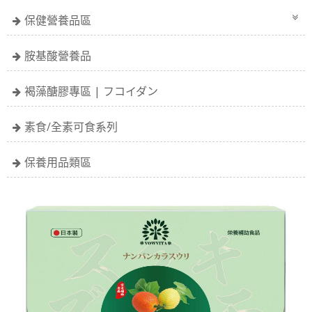
保健營養品區
胺基酸營養品
褐藻醣膠專區 | フコイダン
素食/全素可食系列
保養用品類區