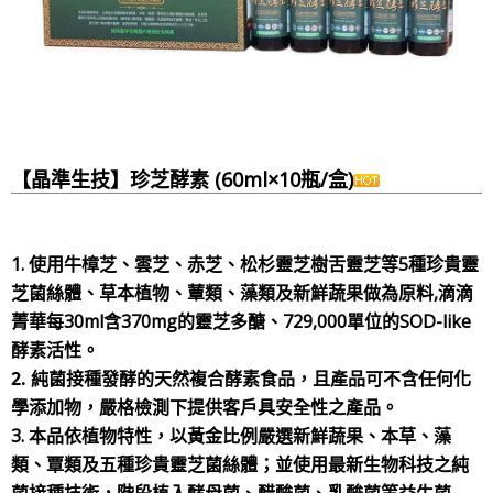
【晶準生技】珍芝酵素 (60ml×10瓶/盒)
1. 使用牛樟芝、雲芝、赤芝、松杉靈芝樹舌靈芝等5種珍貴靈
芝菌絲體、草本植物、蕈類、藻類及新鮮蔬果做為原料,滴滴
菁華每30ml含370mg的靈芝多醣、729,000單位的SOD-like
酵素活性。
2. 純菌接種發酵的天然複合酵素食品，且產品可不含任何化
學添加物，嚴格檢測下提供客戶具安全性之產品。
3. 本品依植物特性，以黃金比例嚴選新鮮蔬果、本草、藻
類、覃類及五種珍貴靈芝菌絲體；並使用最新生物科技之純
菌接種技術，階段植入酵母菌、醋酸菌、乳酸菌等益生菌