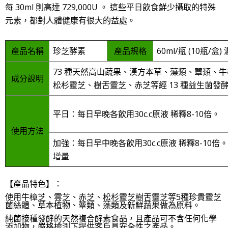
每 30ml 則高達 729,000U
。 這些平日飲食鮮少攝取的特殊
元素，都對人體健康有很大的益處。
產品名稱
珍芝酵素
產品規格
60ml/瓶 (10瓶/
73 種天然高山蔬果、漢方本草、藻類、蕈類、
成分說明
松杉靈芝、樹舌靈芝、赤芝等經 13 種益生菌發
平日：每日早晚各飲用30c.c原液 稀釋8-10倍。
使用方法
加強：每日早中晚各飲用30c.c原液 稀釋8-10
增量
【產品特色】：
使用牛樟芝、雲芝、赤芝、松杉靈芝樹舌靈芝等5種珍貴靈芝
菌絲體、草本植物、蕈類、藻類及新鮮蔬果做為原料。
純菌接種發酵的天然複合酵素食品，且產品可不含任何化學
添加物，嚴格檢測下提供客戶具安全性之產品。