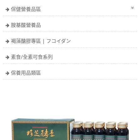
保健營養品區
胺基酸營養品
褐藻醣膠專區 | フコイダン
素食/全素可食系列
保養用品類區