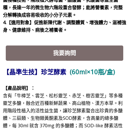
種，長達一年的微生物六階段重合發酵；能將營養素，完整
分解轉換成容易吸收的小分子元素。
4.【適用對象】促進新陳代謝、調整體質、增強體力、滋補強
身、健康維持、病後之補養者。
我要詢問
【晶準生技】珍芝酵素
(60ml×
10瓶/盒)
【
產品說明】：
含有
「牛樟芝、雲芝、松杉靈芝、赤芝、樹舌靈芝」
等多種
靈芝多醣，融合近百種新鮮蔬果、高山植物、漢方本草。利
用階段性植入的活性益生菌，讓珍芝酵素螯合出珍貴的多醣
體、三萜
類、生物類黃酮素及SOD酵素，含高量的總多醣
體，
每 30ml 就含 370mg 的多醣體；而 SOD-like 酵素活性