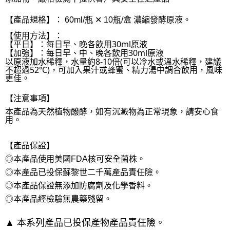
【產品規格】：
濃縮發酵原液。
60ml/瓶
✕
10瓶/盒
【使用方法】：
【平日】：每日早、晚各飲用30ml原液
【加強】：每日早、中、晚各飲用30ml原液
以原液加水稀釋，水量約8-10倍(可以冷水或溫水稀釋，建議
不超過52℃)，可加入果汁或蜂蜜、精力湯中調合飲用，風味
更佳。
【注意事項】
本產品為天然植物醱酵，如有沉澱物為正常現象，請安心食
用。
【產品保證】
◎本產品使用美國FDA核可安全菌株。
◎本產品已投保蘇黎世二千萬產品責任險。
◎本產品保證無添加防腐劑及化學香料。
◎本產品經檢驗無農藥殘留。
▲
本系列產品已投保產物產品責任險。