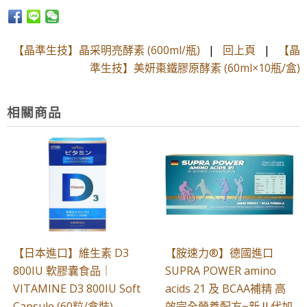
【晶準生技】晶采明亮酵素 (600ml/瓶)
|
回上頁
|
【晶
準生技】美妍棗鐵膠原酵素 (60ml×10瓶/盒)
相關商品
【日本進口】維生素 D3
【胺速力®】德國進口
800IU 軟膠囊食品｜
SUPRA POWER amino
VITAMINE D3 800IU Soft
acids 21 及 BCAA補精 高
Capsule (60粒/盒裝)
效完全營養配方~新Ⅱ代加