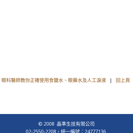
 眼科醫師教你正確使用食鹽水、眼藥水及人工淚液
|
回上頁
© 2008 晶準生技有限公司
02-2550-2208，統一編號：24777136