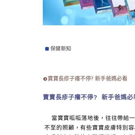
保健新知
寶寶長疹子癢不停? 新手爸媽必看
寶寶長疹子癢不停? 新手爸媽必
當寶寶呱呱落地後，往往帶給一
不至的照顧，有些寶寶皮膚特別容