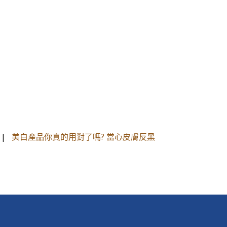
|
美白產品你真的用對了嗎? 當心皮膚反黑