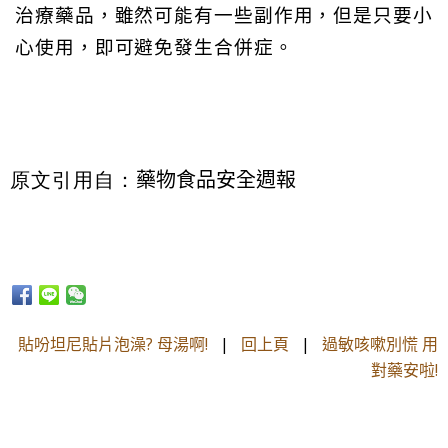
治療藥品，雖然可能有一些副作用，但是只要小
心使用，即可避免發生合併症。
藥物食品安全週報
原文引用自：
貼吩坦尼貼片泡澡? 母湯啊!
|
回上頁
|
過敏咳嗽別慌 用
對藥安啦!