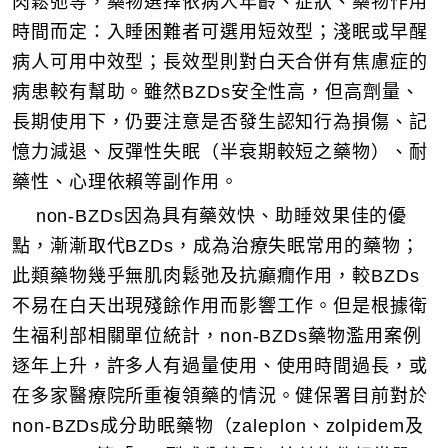
肉鬆弛等，藥物選擇依病人年齡、症狀、藥物作用
時間而定：入睡困難者可選用短效型；淺眠或早醒
病人可用中效型；長效型則對白天合併有焦慮症的
病患較有幫助。雖然BZDs安全性高，但高劑量、
長期使用下，仍要注意是否發生認知行為損傷、記
憶力減退、反彈性失眠（半衰期較短之藥物）、耐
藥性、心理依賴等副作用。
non-BZDs因為具有藥效快、助睡效果佳的優
點，漸漸取代BZDs，成為治療失眠常用的藥物；
此類藥物幾乎無肌肉鬆弛及抗癲癇作用，較BZDs
不易在白天出現殘餘作用而影響工作。但是根據衛
生福利部相關單位統計，non-BZDs藥物濫用案例
逐年上升，許多人有過量使用、使用時間過長，或
在多家醫療院所重複領藥的情況。健保署目前對於
non-BZDs成分助眠藥物（zaleplon、zolpidem及