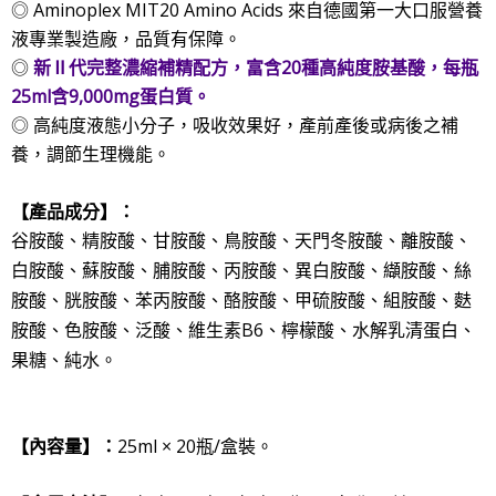
◎ Aminoplex MIT20 Amino Acids 來自德國第一大口服營養
液專業製造廠，品質有保障。
◎
新Ⅱ代完整濃縮補精配方，富含20種高純度胺基酸，每瓶
25ml含9,000mg蛋白質
。
◎ 高純度液態小分子，吸收效果好，
產前產後或病後之補
養，
調節生理機能
。
【
產品成分】：
谷胺酸、精胺酸、
甘胺酸、
鳥胺酸、天門冬
胺酸、
離
胺
酸
、
白胺酸、蘇胺酸、脯胺酸、丙
胺酸、異白胺酸
、纈胺酸、絲
胺酸
、
胱胺酸、
苯丙胺酸、
酪胺酸、
甲硫胺酸、組胺酸、
麩
泛酸、維生素B6、檸檬酸、水解乳清蛋白、
胺酸、
色胺酸、
果糖、純水。
【內容量
】：
25ml × 20瓶/盒裝。