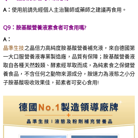
A：
使用前請先經個人主治醫師或藥師之建議再食用。
Q9：
胺基酸營養液素食者可食用嗎
?
A：
晶準生技
之晶倍力高純度胺基酸營養補充液，來自德國第
一大口服營養液專業製造廠，品質有保障；胺基酸營養液
取自各種天然穀類、酵素經萃取而成，為純素食之保健營
養食品，不含任何之動物來源成分，胺速力為液態之小分
子胺基酸吸收效果佳，茹素者可安心食用!