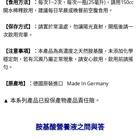
【食用方法
】：
每次1~2次，每次一瓶(25毫升)，請用150cc
開水稀釋飲用，建議每日早晨或晚餐前空腹食用。
【保存方式
】：
請置於常溫處，勿讓陽光直射，開瓶後請一
次飲用完畢。
【
注意事項
】：
本產品為高濃度之天然胺基酸
，未添加化學
穩定劑
，若有沉澱乃屬正常現象，請安心飲用，飲用前請搖
勻。
【原產地
】：
德國原裝進口 Made In Germany
▲ 本系列產品已投保產物產品責任險。
胺基酸營養液之問與答