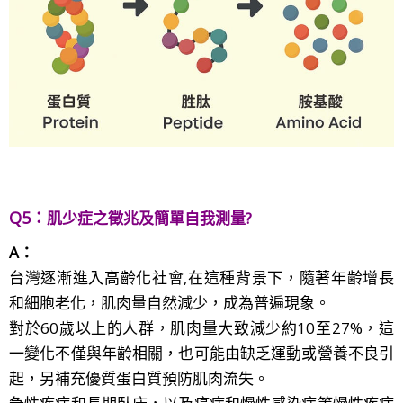
Q5：
肌少症之徵兆及簡單自我測量
?
A：
台灣逐漸進入高齡化社會,在這種背景下，隨著年齢增長
和細胞老化，肌肉量自然減少，成為普遍現象。
對於60歲以上的人群，肌肉量大致減少約10至27%，這
一變化不僅與年齡相關，也可能由缺乏運動或營養不良引
起，另補充優質蛋白質預防肌肉流失。