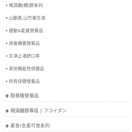
褐藻醣(糖)膠系列
山酮素,山竹養生液
運動&能量營養品
病後補養營養品
生津止渴舒口寧
其他機能性保健品
所有保健營養品
胺基酸營養品
褐藻醣膠專區 | フコイダン
素食/全素可食系列