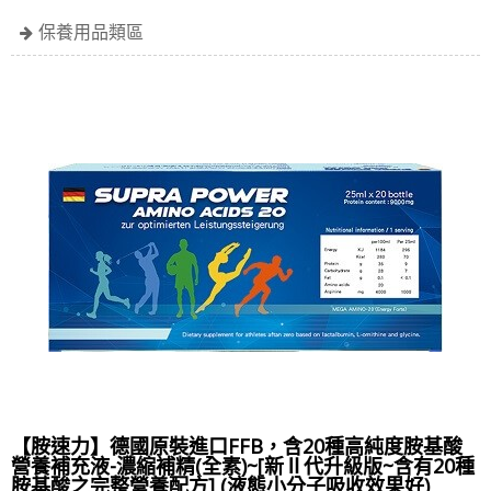
保養用品類區
【胺速力】德國原裝進口FFB，含20種高純度胺基酸
營養補充液-濃縮補精(全素)~[新Ⅱ代升級版~含有20種
胺基酸之完整營養配方] (液態小分子吸收效果好)