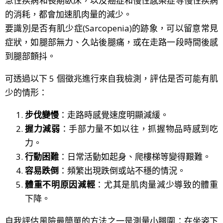
急性疾病和長期臥床，以及癌症和慢性感染症等慢性疾病
的消耗，都會加速肌肉量的減少。
要識別是否有肌少症(Sarcopenia)的跡象，可以留意常見
症狀，如腿部無力、久站後腿痛，或在走路一段時間後感
到腿部顫抖。
可透過以下 5 個徵兆進行來自我檢測，評估是否可能有肌
少的情形：
步伐變慢
：走路時感覺速度明顯減緩。
握力減弱
：手部力量不如以往，抓握物品時感到吃
力。
行動困難
：日常活動如起身、爬樓梯等變得艱難。
容易跌倒
：頻繁出現跌倒或站不穩的情況。
體重不明原因減輕
：尤其是肌肉量減少導致的體重
下降。
自我評估風險最簡單的方法之一是測量小腿圍：在坐姿下