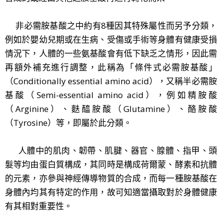
非必需胺基酸之中約有8種因其特殊屬性而另予分類，
例如於嬰幼兒期或在生病、受傷或手術等身體有健康受損
情況下，人體的一些氨基酸會有低下缺乏之情形，因此需
再額外補充進行調整，此稱為「條件式必需胺基酸」
（Conditionally essential amino acid），又稱半必需胺
基酸（Semi-essential amino acid），例如精胺酸
（Arginine）、麩醯胺酸（Glutamine）、酪胺酸
（Tyrosine）等，即屬於此分類。
人體中的肌肉、韌帶、肌腱、器官、腺體、指甲、頭
髮等均由蛋白質構成，其同時是構成荷爾蒙、酵素和抗體
的元素，亦參與神經傳導物質的合成，而每一種胺基酸在
身體內均其有特定的作用，故可知適當攝取對於身體健康
有其相對重要性。