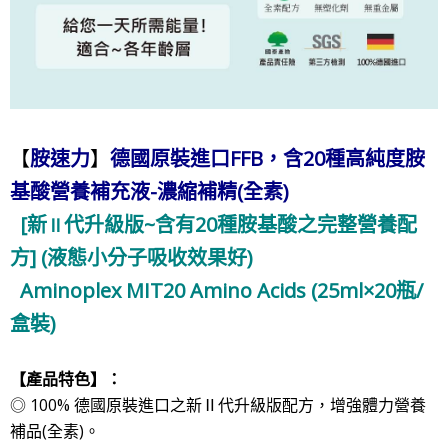
【
胺速力
】
德國原裝進口FFB，
含20種
高純度胺
基酸
營養補充液-
濃縮補精(全素)
[新
代升級版~含有20種胺基酸之完整營養配
Ⅱ
方] (液態小分子吸收效果好)
Aminoplex MIT20 Amino Acids
(25ml×20瓶/
盒裝)
【
產品特色】：
◎ 100% 德國原裝進口之新
Ⅱ
代升級版配方，增強體力營養
補品(全素)。