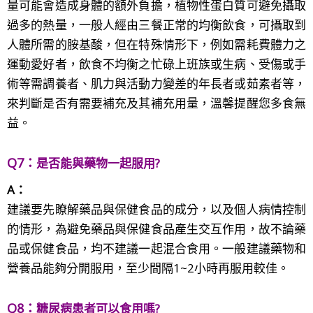
量可能會造成身體的額外負擔，植物性蛋白質可避免攝取
過多的熱量，一般人經由三餐正常的均衡飲食，可攝取到
人體所需的胺基酸，但在特殊情形下，例如需耗費體力之
運動愛好者，飲食不均衡之忙碌上班族或生病、受傷或手
術等需調養者、肌力與活動力變差的年長者或茹素者等，
來判斷是否有需要補充及其補充用量，溫馨提醒您多食無
益。
Q7：
是否能與藥物一起服用
?
A：
建議要先瞭解藥品與保健食品的成分，以及個人病情控制
的情形，為避免藥品與保健食品產生交互作用，故不論藥
品或保健食品，均不建議一起混合食用。一般建議藥物和
營養品能夠分開服用，至少間隔1~2小時再服用較佳。
Q8：
糖尿病患者可以食用嗎
?