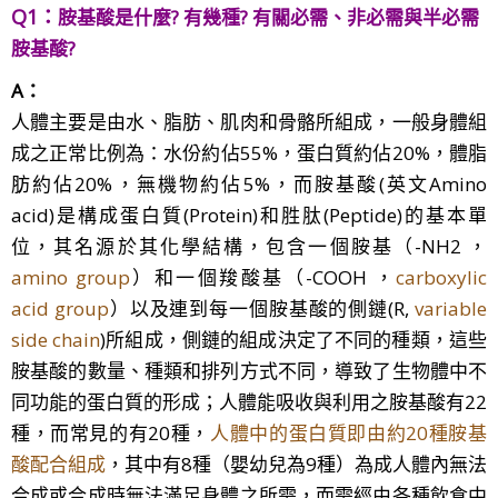
Q1：
胺基酸是什麼? 有幾種? 有關必需、非必需與半必需
胺基酸
?
A：
人體主要是由水、脂肪、肌肉和骨骼所組成，一般身體組
成之正常比例為：水份約佔55%，蛋白質約佔20%，體脂
肪約佔20%，無機物約佔5%，而胺基酸(英文Amino
acid)是構成蛋白質(Protein)和胜肽(Peptide)的基本單
位，其名源於其化學結構，包含一個胺基（-NH2 ，
amino group
）和一個羧酸基（-COOH ，
carboxylic
acid group
）以及連到每一個胺基酸的側鏈(R,
variable
side chain
)所組成，側鏈的組成決定了不同的種類，這些
胺基酸的數量、種類和排列方式不同，導致了生物體中不
同功能的蛋白質的形成；人體能吸收與利用之胺基酸有22
種，而常見的有20種，
人體中的蛋白質即由約20種胺基
酸配合組成
，其中有8種（嬰幼兒為9種）為成人體內無法
合成或合成時無法滿足身體之所需，而需經由各種飲食中