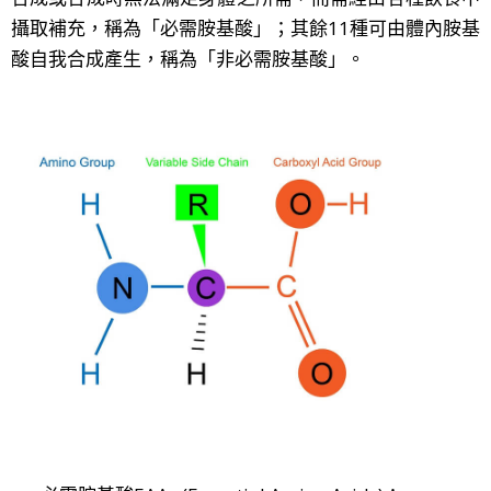
攝取補充，稱為「必需胺基酸」；其餘11種可由體內胺基
酸自我合成產生，稱為「非必需胺基酸」。