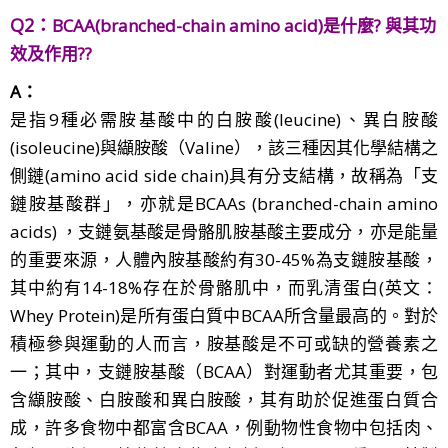
Q2：
BCAA(branched-chain amino acid)是什麼? 與其功
效及作用?
?
A：
是指9種必需胺基酸中的白胺酸(leucine)、異白胺酸
(isoleucine)與纈胺酸（Valine），該三種因其化學結構之
側鏈(amino acid side chain)具有分支結構，故稱為「支
鏈胺基酸群」，亦就是BCAAs (branched-chain amino
acids) ，支鏈氨基酸是骨骼肌胺基酸主要成分，亦是能量
的重要來源，人體內胺基酸約有30-45%為支鏈胺基酸，
其中約有14-18%存在於骨骼肌中，而乳清蛋白(英文：
Whey Protein)是所有蛋白質中BCAA所含量最高的。對於
積極參與運動的人而言，胺基酸是不可或缺的營養素之
一；其中，支鏈胺基酸（BCAA）對運動者尤其重要，包
含纈胺酸、白胺酸和異白胺酸，其有助於促進蛋白質合
成，許多食物中都富含BCAA，例動物性食物中包括肉、