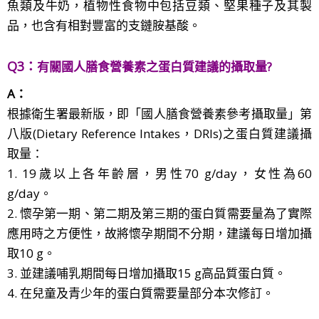
魚類及牛奶，植物性食物中包括豆類、堅果種子及其製
品，也含有相對豐富的支鏈胺基酸。
Q3：
有關國人膳食營養素之蛋白質建議的攝取量
?
A：
根據衛生署最新版，即「國人膳食營養素參考攝取量」第
八版(Dietary Reference Intakes，DRIs)之蛋白質建議攝
取量：
1. 19歲以上各年齡層，男性70 g/day，女性為60
g/day。
2. 懷孕第一期、第二期及第三期的蛋白質需要量為了實際
應用時之方便性，故將懷孕期間不分期，建議每日增加攝
取10 g。
3. 並建議哺乳期間每日增加攝取15 g高品質蛋白質。
4. 在兒童及青少年的蛋白質需要量部分本次修訂。