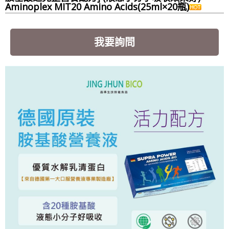
Aminoplex MIT20 Amino Acids(25ml×20瓶)
我要詢問