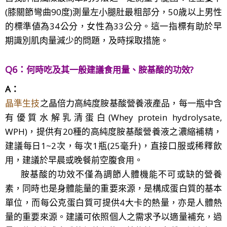
(膝關節彎曲90度)測量左小腿肚最粗部分，50歳以上男性
的標準値為34公分，女性為33公分。這一指標有助於早
期識別肌肉量減少的問題，及時採取措施。
Q6：
何時吃及其一般建議食用量、胺基酸的功效
?
A：
晶準生技
之晶倍力高純度胺基酸營養液產品，每一瓶中含
有優質水解乳清蛋白(Whey protein hydrolysate,
WPH)，提供有20種的高純度胺基酸營養液之濃縮補精，
建議每日1~2次，每次1瓶(25毫升)，直接口服或稀釋飲
用，建議於早晨或晚餐前空腹食用。
胺基酸的功效不僅為調節人體機能不可或缺的營養
素，同時也是身體能量的重要來源，是構成蛋白質的基本
單位，而每公克蛋白質可提供4大卡的熱量，亦是人體熱
量的重要來源。建議可依照個人之需求予以適量補充，過