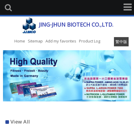
JING-JHUN BIOTECH CO.,LTD.
Home
Sitemap
Add my favorites
Product Log
繁中版
View All