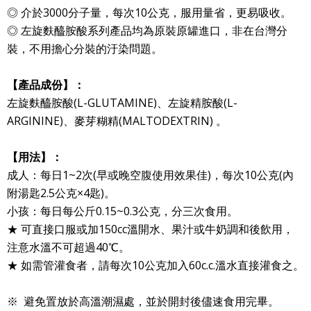
◎ 介於3000分子量，每次10公克，服用量省，更易吸收。
◎ 左旋麩醯胺酸系列產品均為原裝原罐進口，非在台灣分
裝，不用擔心分裝的汙染問題。
【
產品
成份】：
左旋麩醯胺酸(L-GLUTAMINE)、左旋精胺酸(L-
ARGININE)、麥芽糊精(MALTODEXTRIN) 。
【用法】：
成人：每日1~2次(早或晚空腹使用效果佳)，每次10公克(內
附湯匙2.5公克×4匙)。
小孩：每日每公斤0.15~0.3公克，分三次食用。
★ 可直接口服或加150cc溫開水、果汁或牛奶調和後飲用，
注意水溫不可超過40℃。
★ 如需管灌食者，請每次10公克加入60c.c.溫水直接灌食之。
※ 避免置放於高溫潮濕處，並於開封後儘速食用完畢。